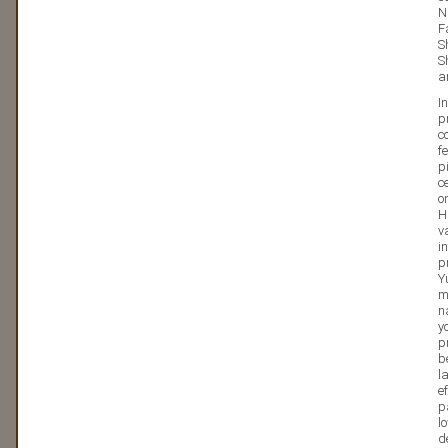
N
F
S
S
a
I
p
c
f
p
c
o
H
v
i
p
Y
m
n
y
p
b
l
e
p
l
d