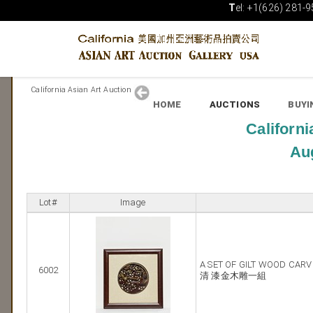
T
el: +1(626) 281-9
California Asian Art Auction
HOME
AUCTIONS
BUYI
Californi
Aug
Lot#
Image
A SET OF GILT WOOD CARV
6002
清 漆金木雕一組