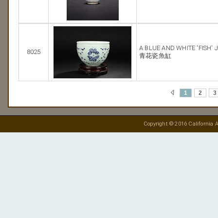
A BLUE AND WHITE 'FISH' 
8025
青花瓷魚缸
1
2
3
Copyright © 2016 California A