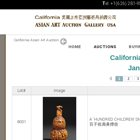
T
el: +1(626) 281-9
California Asian Art Auction
HOME
AUCTIONS
BUYI
Californi
Jan
1
2
3
Lot#
Image
A 'HUNDRED CHILDREN' S
8001
百子祝壽鼻煙壺