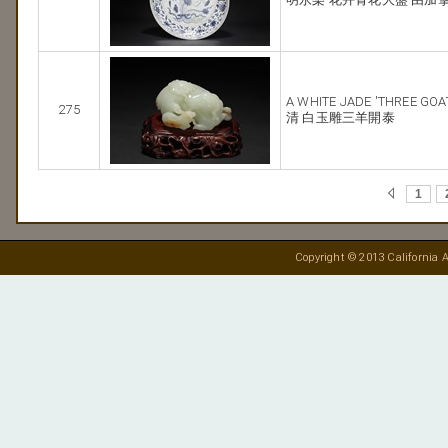
A WHITE JADE 'THREE GOA
275
清 白玉雕三羊開泰
1
Copyright © 2013 California A