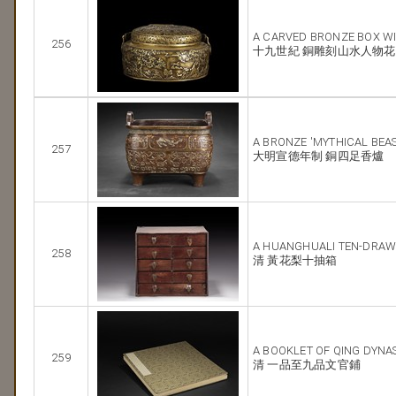
A CARVED BRONZE BOX W
256
十九世紀 銅雕刻山水人物
A BRONZE 'MYTHICAL BEA
257
大明宣德年制 銅四足香爐
A HUANGHUALI TEN-DRAW
258
清 黃花梨十抽箱
A BOOKLET OF QING DYNA
259
清 一品至九品文官鋪