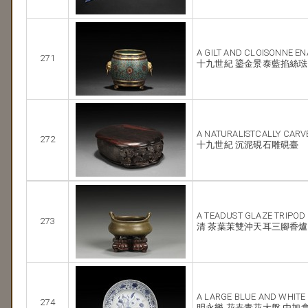
A GILT AND CLOISONNE E
271
十九世紀 鎏金景泰藍掐絲
A NATURALISTCALLY CARV
272
十九世紀 沉泥硯石雕硯臺
A TEADUST GLAZE TRIPOD
273
清 茶葉茉雙沖天耳三腳香爐
A LARGE BLUE AND WHITE
274
明永樂 花卉青花大盤 由加