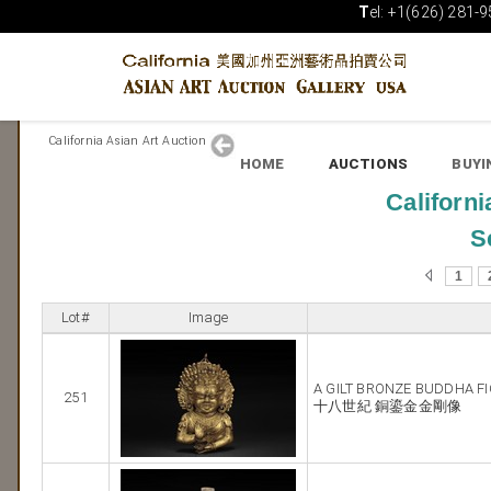
T
el: +1(626) 281-9
California Asian Art Auction
HOME
AUCTIONS
BUYI
Californi
S
1
Lot#
Image
A GILT BRONZE BUDDHA F
251
十八世紀 銅鎏金金剛像