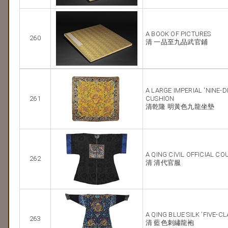
A BOOK OF PICTURES
260
清 一品至九品武官鋪
A LARGE IMPERIAL 'NINE
261
CUSHION
清乾隆 明黃色九龍坐墊
A QING CIVIL OFFICIAL CO
262
清 清代官服
A QING BLUE SILK 'FIVE-
263
清 藍色刺繡龍袍