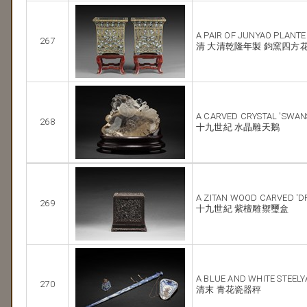
A PAIR OF JUNYAO PLANT
267
清 大清乾隆年製 鈞窯四方
A CARVED CRYSTAL 'SWAN
268
十九世紀 水晶雕天鵝
A ZITAN WOOD CARVED 'D
269
十九世紀 紫檀雕禦璽盒
A BLUE AND WHITE STEEL
270
清末 青花瓷器秤