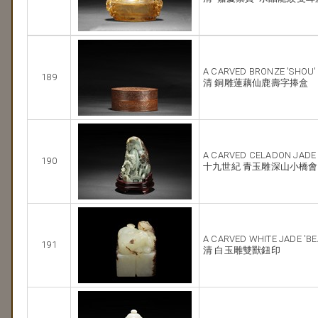
A CARVED BRONZE 'SHOU'
189
清 銅雕蓮藕仙鹿壽字捧盒
A CARVED CELADON JADE 
190
十九世紀 青玉雕深山小橋
A CARVED WHITE JADE 'BE
191
清 白玉雕雙獸鈕印