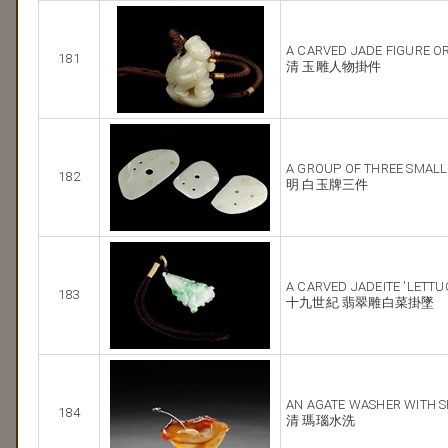
A CARVED JADE FIGURE 
181
清 玉雕人物掛件
A GROUP OF THREE SMALL
182
明 白玉牌三件
A CARVED JADEITE 'LETT
183
十九世紀 翡翠雕白菜掛墜
AN AGATE WASHER WITH 
184
清 瑪瑙水洗