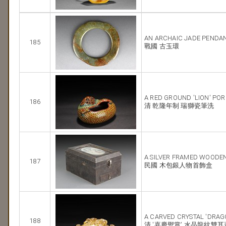
AN ARCHAIC JADE PENDA
185
戰國 古玉環
A RED GROUND 'LION' PO
186
清 乾隆年制 瑞獅瓷筆洗
A SILVER FRAMED WOODE
187
民國 木包銀人物首飾盒
A CARVED CRYSTAL 'DRAG
188
清 '嘉慶禦賞' 水晶龍紋雙