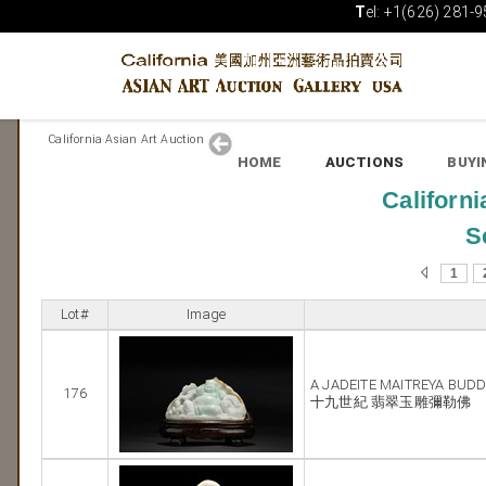
T
el: +1(626) 281-9
California Asian Art Auction
HOME
AUCTIONS
BUYI
Californi
S
1
Lot#
Image
A JADEITE MAITREYA BUD
176
十九世紀 翡翠玉雕彌勒佛